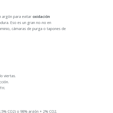
on argón para evitar
oxidación
ldadura. Eso es un gran no-no en
luminio, cámaras de purga o tapones de
o viertas.
cción.
FH.
, 2.5% CO2) o 98% argón + 2% CO2.