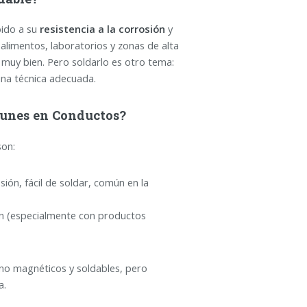
bido a su
resistencia a la corrosión
y
imentos, laboratorios y zonas de alta
 muy bien.
Pero soldarlo es otro tema:
una técnica adecuada.
munes en Conductos?
son:
sión, fácil de soldar, común en la
ón (especialmente con productos
n no magnéticos y soldables, pero
a.